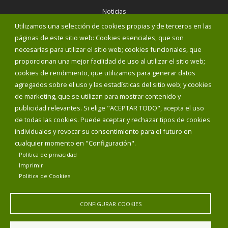
Noticias
Eventos
Utilizamos una selección de cookies propias y de terceros en las
Corporación Municipal
páginas de este sitio web: Cookies esenciales, que son
Teléfonos de interés
necesarias para utilizar el sitio web; cookies funcionales, que
proporcionan una mejor facilidad de uso al utilizar el sitio web;
INICIAR SESIÓN
cookies de rendimiento, que utilizamos para generar datos
MAPA WEB
agregados sobre el uso y las estadísticas del sitio web; y cookies
de marketing, que se utilizan para mostrar contenido y
publicidad relevantes. Si elige "ACEPTAR TODO", acepta el uso
de todas las cookies. Puede aceptar y rechazar tipos de cookies
individuales y revocar su consentimiento para el futuro en
cualquier momento en "Configuración".
Política de privacidad
Imprimir
Politica de Cookies
CONFIGURAR COOKIES
Aviso Legal
Política de privacidad
Política de Cookies