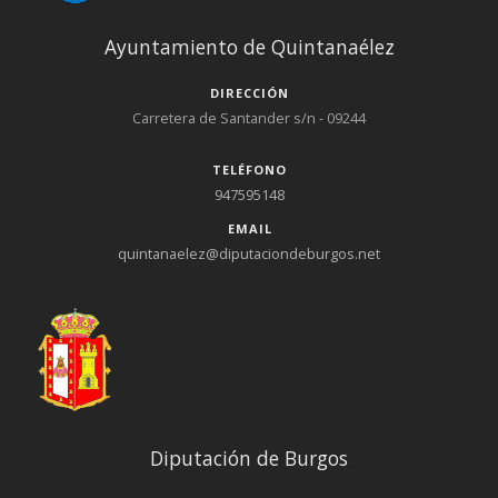
de Bureba · Barrio de Díaz Ruiz · Navas de Bureba · Soto de
Bureba · Zuñeda · Cameno de Bureba
Ayuntamiento de Quintanaélez
DIRECCIÓN
Carretera de Santander s/n - 09244
TELÉFONO
947595148
EMAIL
quintanaelez@diputaciondeburgos.net
Diputación de Burgos